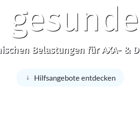
 gesunde
chischen Belastungen für AXA- & D
Hilfsangebote entdecken